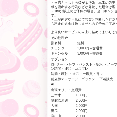
・当店キャストの嫌がる行為、本番の強要
報を流出する行為などが発覚した場合は理
・180分以上のご予約の場合、当日キャン
す。
・上記内容や当店にて悪質と判断した行為
も料金の返金は致しませんので予めご了承
より良いサービスの向上に詰めてまいりま
その他料金
指名料
無料
チェンジ
2,000円＋交通費
キャンセル
3,000円＋交通費
オプション
ロ○ター・バ○ブ・パンスト・聖水 ・ノー
ン訪問・即〇・コスプレ
浣腸・顔射 ・オ〇ニー鑑賞・電マ
前立腺マッサージ・ゴックン ・下着販売
AF
出張エリア・交通費
三本木
1,000円
築館IC周辺
2,000円
大衡
2,000円
田尻
2,000円
岩出山
2,000円