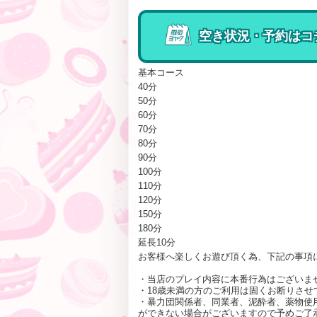
空き状況・予約はコ
基本コース
40分
50分
60分
70分
80分
90分
100分
110分
120分
150分
180分
延長10分
お客様へ楽しくお遊び頂く為、下記の事項
・当店のプレイ内容に本番行為はございま
・18歳未満の方のご利用は固くお断りさせ
・暴力団関係者、同業者、泥酔者、薬物使用
ができない場合がございますので予めご了