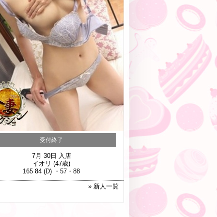
受付終了
7月 30日 入店
イオリ
(47歳)
165 84 (D) ・57・88
» 新人一覧