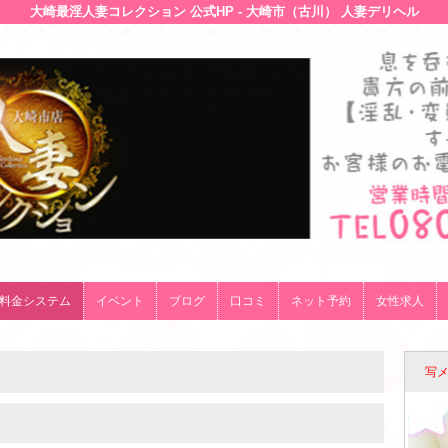
大崎最淫人妻コレクション 公式HP - 大崎市（古川） 人妻デリヘル
料金システム
イベント
ブログ
口コミ
ネット予約
女性求人
写